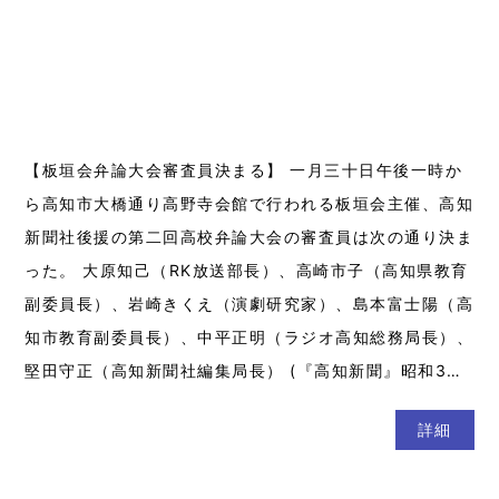
【板垣会弁論大会審査員決まる】 一月三十日午後一時か
ら高知市大橋通り高野寺会館で行われる板垣会主催、高知
新聞社後援の第二回高校弁論大会の審査員は次の通り決ま
った。 大原知己（RK放送部長）、高崎市子（高知県教育
副委員長）、岩崎きくえ（演劇研究家）、島本富士陽（高
知市教育副委員長）、中平正明（ラジオ高知総務局長）、
堅田守正（高知新聞社編集局長） (『高知新聞』昭和3…
詳細