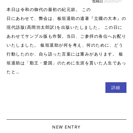
投稿日:2020/02/11
本日は令和の御代の最初の紀元節。 この
日にあわせて、弊会は、板垣退助の遺著『立國の大本』の
現代語版(髙岡功太郎訳)を出版いたしました。 この日に
あわせてサンプル版も作製。当日、ご参拝の各位へお配り
いたしました。 板垣退助が何を考え、何のために、どう
行動したのか、自ら語った言葉には重みがあります。 板
垣退助は「勤王・愛国」のために生涯を貫いた人生であっ
たと…
詳細
NEW ENTRY