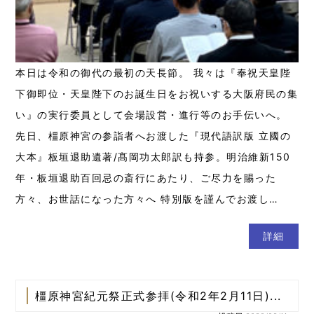
本日は令和の御代の最初の天長節。 我々は『奉祝天皇陛
下御即位・天皇陛下のお誕生日をお祝いする大阪府民の集
い』の実行委員として会場設営・進行等のお手伝いへ。
先日、橿原神宮の参詣者へお渡した『現代語訳版 立國の
大本』板垣退助遺著/髙岡功太郎訳も持参。明治維新150
年・板垣退助百回忌の斎行にあたり、ご尽力を賜った
方々、お世話になった方々へ 特別版を謹んでお渡し…
詳細
橿原神宮紀元祭正式参拝(令和2年2月11日)...