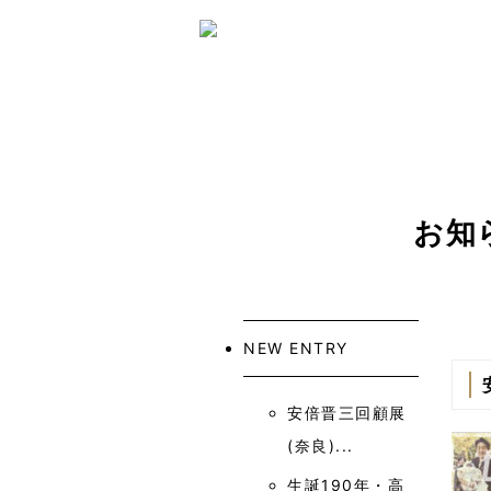
ホーム
板垣退助に
お問い合わせ
お知
NEW ENTRY
安倍晋三回顧展
(奈良)...
生誕190年・高