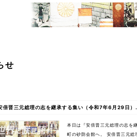
ついて
板垣退助先生顕彰会
100回忌記念事業
らせ
安倍晋三元総理の志を継承する集い（令和7年6月29日）..
本日は『安倍晋三元総理の志を
町の砂防会館へ。 安倍晋三元総