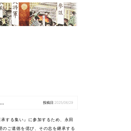
お知らせ
.
投稿日:2025/06/29
継承する集い』に参加するため、永田
理のご遺徳を偲び、その志を継承する