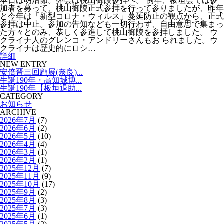
本日は明治節。弊会は桃山御陵参拝へ。 例年、板垣会では参
加者を募って、桃山御陵正式参拝を行って参りましたが、昨年
と今年は「新型コロナ・ウィルス」蔓延防止の観点から、正式
参拝は中止。参加の告知なども一切行わず、自由意思で集まっ
た方々とのみ、恭しく参進して桃山御陵を参拝しました。 ウ
クライナ人のグレンコ・アンドリーさんもお られました。ウ
クライナは歴史的にロシ…
詳細
NEW ENTRY
安倍晋三回顧展(奈良)...
生誕190年・高知城博...
生誕190年【板垣退助...
CATEGORY
お知らせ
ARCHIVE
2026年7月
(7)
2026年6月
(2)
2026年5月
(10)
2026年4月
(4)
2026年3月
(1)
2026年2月
(1)
2025年12月
(7)
2025年11月
(9)
2025年10月
(17)
2025年9月
(2)
2025年8月
(3)
2025年7月
(3)
2025年6月
(1)