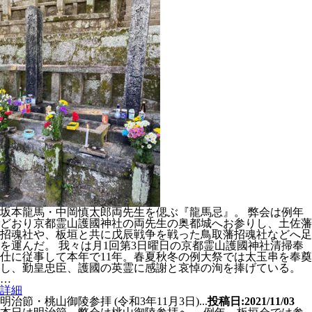
坂本龍馬・中岡慎太郎両先生を偲ぶ『龍馬忌』。 弊会は例年
どおり京都霊山護國神社の両先生の奥都城へお参りし、土佐藩
招魂社や、板垣と共に戊辰戦争を戦った鳥取藩招魂社などへ足
を運んだ。 我々は月1回第3日曜日の京都霊山護國神社清掃奉
仕に従事して本年で11年。春夏秋冬の例大祭では太玉串を奉奠
し、勤皇忠臣、護國の英霊に感謝と哀悼の洵を捧げている。
…
詳細
明治節・桃山御陵参拝 (令和3年11月3日)...
投稿日:2021/11/03