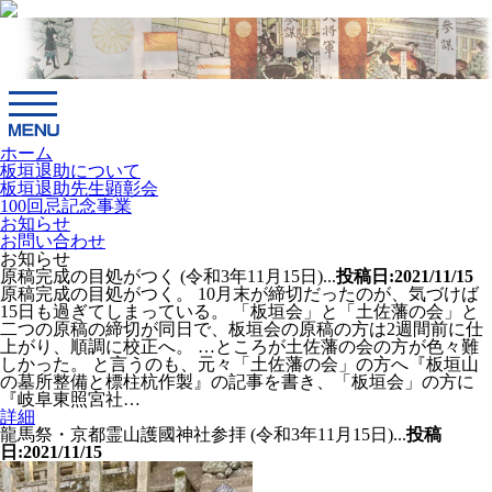
ホーム
板垣退助について
板垣退助先生顕彰会
100回忌記念事業
お知らせ
お問い合わせ
お知らせ
原稿完成の目処がつく (令和3年11月15日)...
投稿日:2021/11/15
原稿完成の目処がつく。 10月末が締切だったのが、気づけば
15日も過ぎてしまっている。 「板垣会」と「土佐藩の会」と
二つの原稿の締切が同日で、板垣会の原稿の方は2週間前に仕
上がり、順調に校正へ。 …ところが土佐藩の会の方が色々難
しかった。 と言うのも、元々「土佐藩の会」の方へ『板垣山
の墓所整備と標柱杭作製』の記事を書き、「板垣会」の方に
『岐阜東照宮社…
詳細
龍馬祭・京都霊山護國神社参拝 (令和3年11月15日)...
投稿
日:2021/11/15