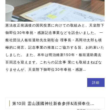
憲法改正発議後の国民投票に向けての取組みと、天皇陛下
御即位30年奉祝・感謝記念事業などを話合いました。 一
般社団法人板垣退助先生顕彰会 理事長・髙岡功太郎も積
極的に発言。記念事業の推進にご協力する旨、お約束いた
しました。 また、本年は明治維新150年・板垣退助薨去
百回忌を迎えます。これらの記念事 業にも取組まねばな
りませんが、天皇陛下御即位30年奉祝・感謝…
詳細
第10回 霊山護國神社新春参拝&清掃奉仕...