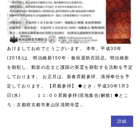
あけましておめでとうございます。 本年、平成30年
(2018)は、明治維新150年・板垣退助百回忌。明治維新
を顕彰し、勤皇の志士と護国の英霊を顕彰する活動を予定
しております。 お正月は、新春昇殿参拝、清掃奉仕を予
定しております。 【昇殿参拝】 ●とき：平成30年1月3
日(水) １１:００昇殿参拝(現地集合/解散) ●とこ
ろ：京都府京都市東山区清閑寺霊…
詳細