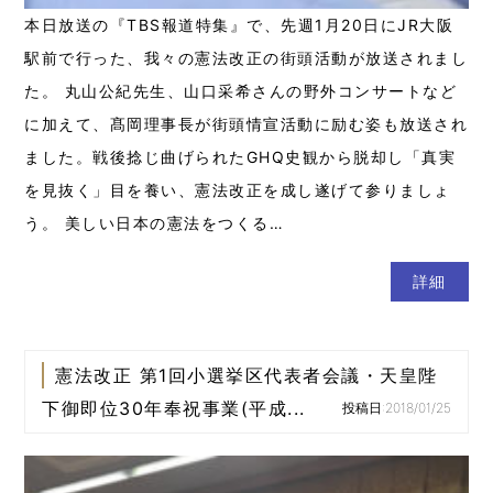
本日放送の『TBS報道特集』で、先週1月20日にJR大阪
駅前で行った、我々の憲法改正の街頭活動が放送されまし
た。 丸山公紀先生、山口采希さんの野外コンサートなど
に加えて、髙岡理事長が街頭情宣活動に励む姿も放送され
ました。戦後捻じ曲げられたGHQ史観から脱却し「真実
を見抜く」目を養い、憲法改正を成し遂げて参りましょ
う。 美しい日本の憲法をつくる…
詳細
憲法改正 第1回小選挙区代表者会議・天皇陛
下御即位30年奉祝事業(平成...
投稿日:2018/01/25