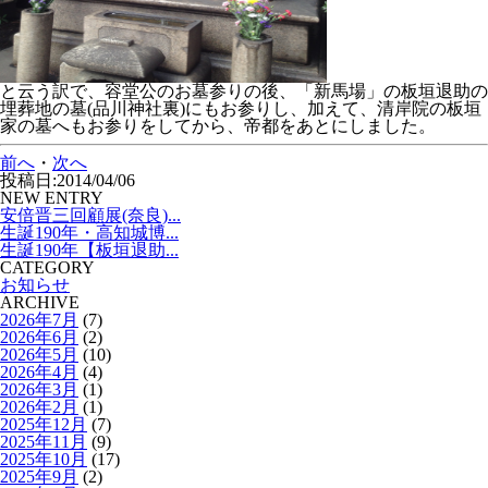
と云う訳で、容堂公のお墓参りの後、「新馬場」の板垣退助の
埋葬地の墓(品川神社裏)にもお参りし、加えて、清岸院の板垣
家の墓へもお参りをしてから、帝都をあとにしました。
前へ
・
次へ
投稿日:2014/04/06
NEW ENTRY
安倍晋三回顧展(奈良)...
生誕190年・高知城博...
生誕190年【板垣退助...
CATEGORY
お知らせ
ARCHIVE
2026年7月
(7)
2026年6月
(2)
2026年5月
(10)
2026年4月
(4)
2026年3月
(1)
2026年2月
(1)
2025年12月
(7)
2025年11月
(9)
2025年10月
(17)
2025年9月
(2)