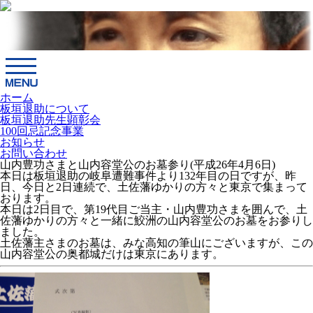
ホーム
板垣退助について
板垣退助先生顕彰会
100回忌記念事業
お知らせ
お問い合わせ
山内豊功さまと山内容堂公のお墓参り(平成26年4月6日)
本日は板垣退助の岐阜遭難事件より132年目の日ですが、昨
日、今日と2日連続で、土佐藩ゆかりの方々と東京で集まって
おります。
本日は2日目で、第19代目ご当主・山内豊功さまを囲んで、土
佐藩ゆかりの方々と一緒に鮫洲の山内容堂公のお墓をお参りし
ました。
土佐藩主さまのお墓は、みな高知の筆山にございますが、この
山内容堂公の奥都城だけは東京にあります。