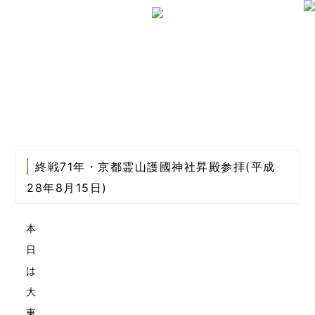
終戦71年・京都霊山護國神社昇殿参拝(平成
28年8月15日)
本
日
は
大
東