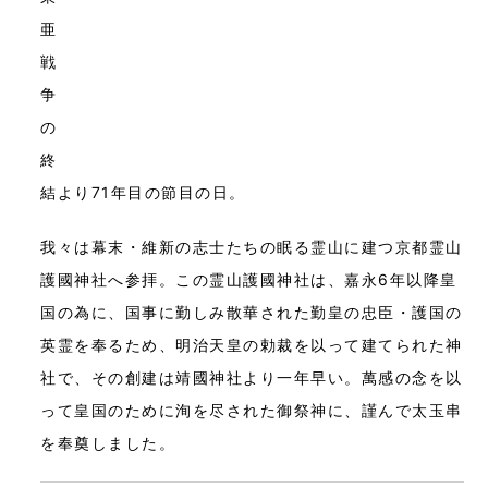
亜
戦
争
の
終
結より71年目の節目の日。
我々は幕末・維新の志士たちの眠る霊山に建つ京都霊山
護國神社へ参拝。この霊山護國神社は、嘉永6年以降皇
国の為に、国事に勤しみ散華された勤皇の忠臣・護国の
英霊を奉るため、明治天皇の勅裁を以って建てられた神
社で、その創建は靖國神社より一年早い。萬感の念を以
って皇国のために洵を尽された御祭神に、謹んで太玉串
を奉奠しました。