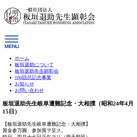
ホーム
板垣退助について
板垣退助先生顕彰会
100回忌記念事業
お知らせ
お問い合わせ
板垣退助先生岐阜遭難記念・大相撲（昭和24年4月
15日）
【板垣退助先生岐阜遭難記念・大相撲】
賞金参万圓、参加賞ヲ呈ス。
時日、四月十七日正午ヨリ（雨天順延）