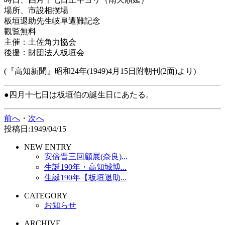
場所、市設相撲場
板垣退助先生岐阜遭難記念
觀覧無料
主催：土佐角力協会
後援：財団法人板垣会
(『高知新聞』昭和24年(1949)4月15日附朝刊(2面)より)
●四月十七日は板垣伯の誕生日にあたる。
前へ
・
次へ
投稿日:1949/04/15
NEW ENTRY
安倍晋三回顧展(奈良)...
生誕190年・高知城博...
生誕190年【板垣退助...
CATEGORY
お知らせ
ARCHIVE