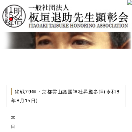
終戦79年・京都霊山護國神社昇殿参拝(令和6
年8月15日)
本
日