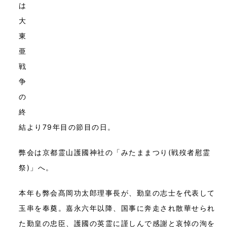
は
大
東
亜
戦
争
の
終
結より79年目の節目の日。
弊会は京都霊山護國神社の「みたままつり(戦歿者慰霊
祭)」へ。
本年も弊会髙岡功太郎理事長が、勤皇の志士を代表して
玉串を奉奠。嘉永六年以降、国事に奔走され散華せられ
た勤皇の忠臣、護國の英霊に謹しんで感謝と哀悼の洵を