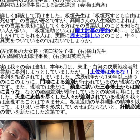
髙岡功太郎理事長による記念講演（会場は満席）
詳しく解説して頂けました。板垣先生は「板垣死すとも自由は
死せず」の言葉が著名ですが、髙岡さんの人生経験によれば、
その言葉を最初に話してくる方はその言葉以上のことを知らな
い人が多い、「板垣退助といえば
薩土討幕の密約
の時…」と話
しかけてこられる人は、実際に
歴史に詳しい
とのこと。中々、
真実をついているのではないでしょうか。
(左)濱長の大女将・濱口実佐子様、(右)横山先生
(左)髙岡功太郎理事長、(右)浜田英宏先生
実は我々の会は当初、本年6月は、東北・白河の戊辰戦歿者慰
霊祭に参列しようとしていましたが、【
土佐藩は来るな！
】と
参列を拒否されてしまいました。戊辰戦争から150年以上経つ
のにこのように、
門地による差別
が行われているのが現実なの
です。また、現地では未だに「
勤皇に就いた三春藩士からは嫁
に貰うな
」などの婚姻差別が横行しているとの実例も耳にしま
した。
天皇に忠義を尽くした人々が差別されている
現実を我々
は座視することはできません。板垣退助の草莽崛起の精神を以
って、より良い日本を形成していかねばならないと、
奸賊必滅
の誓いを新たにした次第です。