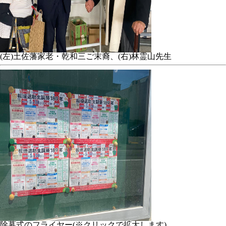
(左)土佐藩家老・乾和三ご末裔、(右)林霊山先生
除幕式のフライヤー(※クリックで拡大します)