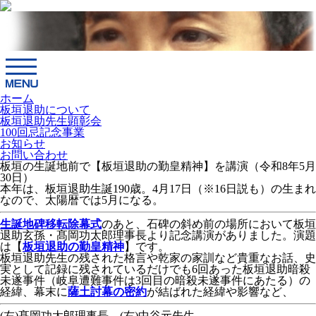
ホーム
板垣退助について
板垣退助先生顕彰会
100回忌記念事業
お知らせ
お問い合わせ
板垣の生誕地前で【板垣退助の勤皇精神】を講演（令和8年5月
30日）
本年は、板垣退助生誕190歳。4月17日（※16日説も）の生まれ
なので、太陽暦では5月になる。
生誕地碑移転除幕式
のあと、石碑の斜め前の場所において板垣
退助玄孫・髙岡功太郎理事長より記念講演がありました。演題
は【
板垣退助の勤皇精神
】です。
板垣退助先生の残された格言や乾家の家訓など貴重なお話、史
実として記録に残されているだけでも6回あった板垣退助暗殺
未遂事件（岐阜遭難事件は3回目の暗殺未遂事件にあたる）の
経緯、幕末に
薩土討幕の密約
が結ばれた経緯や影響など、
(左)髙岡功太郎理事長、(右)中谷元先生