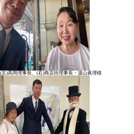
(左)髙岡理事長、(右)商店街理事長・湯山眞理様