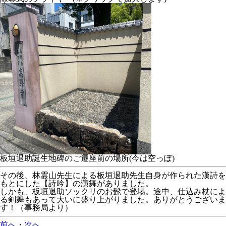
板垣退助誕生地碑のご遷座前の場所(今は空っぽ)
その後、林霊山先生による板垣退助先生自身が作られた漢詩を
もとにした【詩吟】の演舞がありました。
しかも、板垣退助ソックリのお髭で登場。途中、仕込み杖によ
る剣舞もあって大いに盛り上がりました。ありがとうございま
す！（事務局より）
前へ
・
次へ