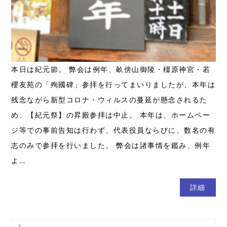
本日は紀元節。 弊会は例年、畝傍山御陵・橿原神宮・若
櫻友苑の「殉國碑」参拝を行ってまいりましたが、本年は
残念ながら新型コロナ・ウィルスの蔓延が懸念されるた
め、【紀元祭】の昇殿参拝は中止。 本年は、ホームペー
ジ等での事前告知は行わず、代表役員ならびに、数名の有
志のみで参拝を行いました。 弊会は諸事情を鑑み、例年
よ…
詳細