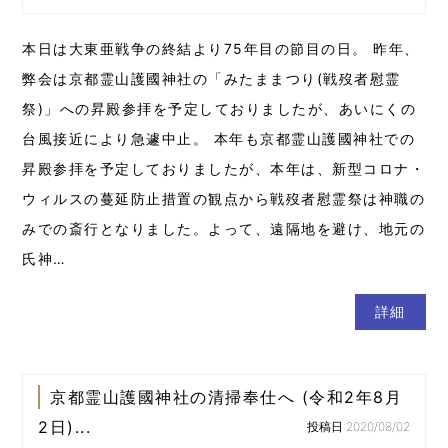
本日は大東亜戦争の終結より75年目の節目の日。 昨年、
弊会は京都霊山護國神社の「みたままつり(戦歿者慰霊
祭)」への昇殿参拝を予定しておりましたが、あいにくの
台風接近により急遽中止。 本年も京都霊山護國神社での
昇殿参拝を予定しておりましたが、本年は、新型コロナ・
ウィルスの蔓延防止措置の観点から戦歿者慰霊祭は神職の
みでの斎行となりました。よって、遠隔地を避け、地元の
氏神…
詳細
京都霊山護國神社の清掃奉仕へ (令和2年8月
2日)...
投稿日:2020/08/02