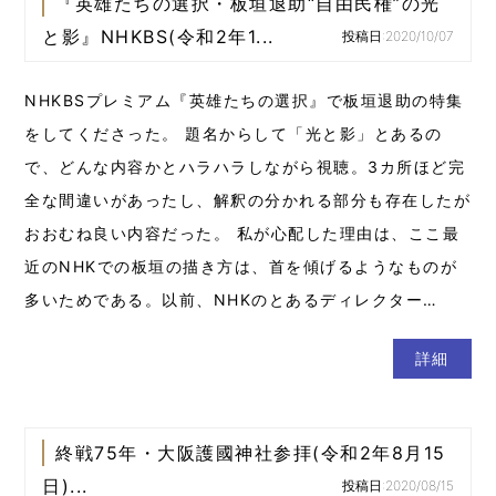
『英雄たちの選択・板垣退助“自由民権”の光
と影』NHKBS(令和2年1...
投稿日:2020/10/07
NHKBSプレミアム『英雄たちの選択』で板垣退助の特集
をしてくださった。 題名からして「光と影」とあるの
で、どんな内容かとハラハラしながら視聴。3カ所ほど完
全な間違いがあったし、解釈の分かれる部分も存在したが
おおむね良い内容だった。 私が心配した理由は、ここ最
近のNHKでの板垣の描き方は、首を傾げるようなものが
多いためである。以前、NHKのとあるディレクター…
詳細
終戦75年・大阪護國神社参拝(令和2年8月15
日)...
投稿日:2020/08/15