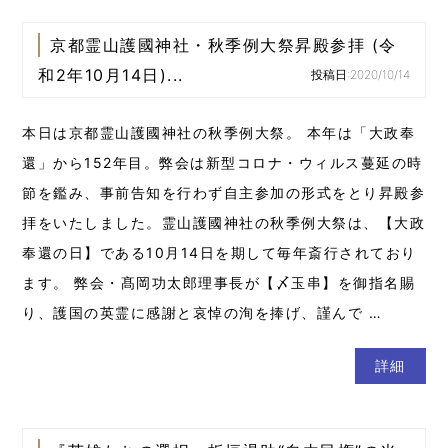
京都霊山護國神社・秋季例大祭昇殿参拝 (令
和2年10月14日)...
投稿日:2020/10/14
本日は京都霊山護國神社の秋季例大祭。 本年は「大政奉
還」から152年目。弊会は新型コロナ・ウィルス蔓延の時
節を鑑み、事前告知を行わず自主参加の形式をとり昇殿参
拝をいたしました。霊山護國神社の秋季例大祭は、【大政
奉還の日】である10月14日を期して毎年斎行されており
ます。 弊会・髙岡功太郎理事長が【〆玉串】を御指名賜
り、護国の英霊に感謝と哀悼の洵を捧げ、謹んで …
詳細