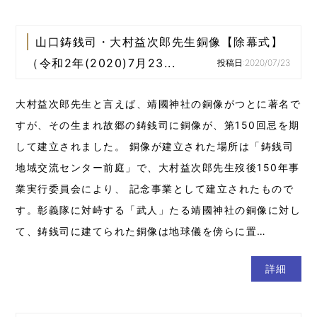
山口鋳銭司・大村益次郎先生銅像【除幕式】
（令和2年(2020)7月23...
投稿日:2020/07/23
大村益次郎先生と言えば、靖國神社の銅像がつとに著名で
すが、その生まれ故郷の鋳銭司に銅像が、第150回忌を期
して建立されました。 銅像が建立された場所は「鋳銭司
地域交流センター前庭」で、大村益次郎先生歿後150年事
業実行委員会により、 記念事業として建立されたもので
す。彰義隊に対峙する「武人」たる靖國神社の銅像に対し
て、鋳銭司に建てられた銅像は地球儀を傍らに置…
詳細