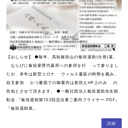
【おしらせ】 ●毎年、高知板垣山の板垣退助(分骨)墓、
ならびに板垣家歴代墓所への参拝を行 って参りまし
たが、本年は新型コロナ ウィルス蔓延の時勢を鑑み、
自主参加 かつ書面での御案内は差控えHP上のみ の
告知とさせて頂きます。 ●一般社団法人板垣退助先生顕
彰会 『板垣退助第102回忌法要ご案内フライヤー.PDF』
『板垣退助第…
詳細