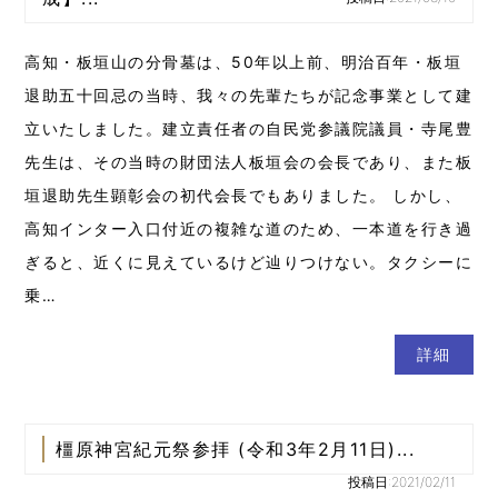
高知・板垣山の分骨墓は、50年以上前、明治百年・板垣
退助五十回忌の当時、我々の先輩たちが記念事業として建
立いたしました。建立責任者の自民党参議院議員・寺尾豊
先生は、その当時の財団法人板垣会の会長であり、また板
垣退助先生顕彰会の初代会長でもありました。 しかし、
高知インター入口付近の複雑な道のため、一本道を行き過
ぎると、近くに見えているけど辿りつけない。タクシーに
乗…
詳細
橿原神宮紀元祭参拝 (令和3年2月11日)...
投稿日:2021/02/11