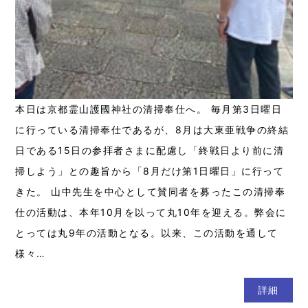
本日は京都霊山護國神社の清掃奉仕へ。 毎月第3日曜日
に行っている清掃奉仕であるが、8月は大東亜戦争の終結
日である15日の参拝者さまに配慮し「終戦日より前に清
掃しよう」との趣旨から「8月だけ第1日曜日」に行って
きた。 山中先生を中心として賛同者を募ったこの清掃奉
仕の活動は、本年10月を以って丸10年を迎える。弊会に
とっては丸9年の活動となる。以来、この活動を通して
様々…
詳細