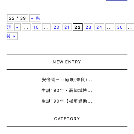
22 / 39
« 先
頭
«
...
10
...
20
21
22
23
24
...
30
...
後 »
NEW ENTRY
安倍晋三回顧展(奈良)...
生誕190年・高知城博...
生誕190年【板垣退助...
CATEGORY