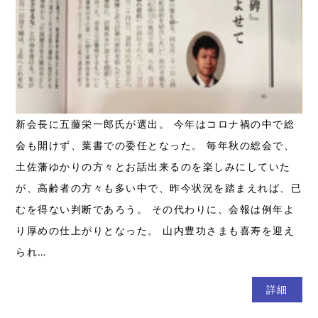
新会長に五藤栄一郎氏が選出。 今年はコロナ禍の中で総
会も開けず、葉書での委任となった。 毎年秋の総会で、
土佐藩ゆかりの方々とお話出来るのを楽しみにしていた
が、高齢者の方々も多い中で、昨今状況を踏まえれば、已
むを得ない判断であろう。 その代わりに、会報は例年よ
り厚めの仕上がりとなった。 山内豊功さまも喜寿を迎え
られ…
詳細