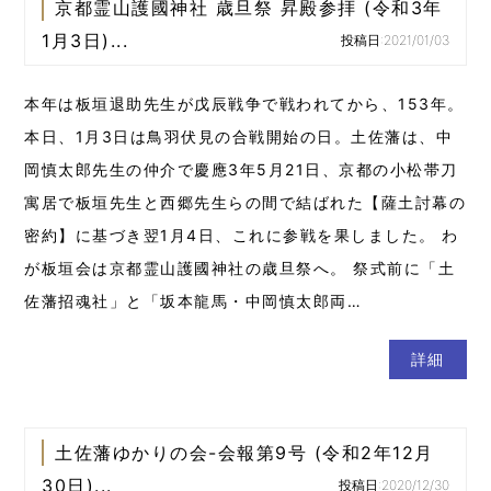
京都霊山護國神社 歳旦祭 昇殿参拝 (令和3年
1月3日)...
投稿日:2021/01/03
本年は板垣退助先生が戊辰戦争で戦われてから、153年。
本日、1月3日は鳥羽伏見の合戦開始の日。土佐藩は、中
岡慎太郎先生の仲介で慶應3年5月21日、京都の小松帯刀
寓居で板垣先生と西郷先生らの間で結ばれた【薩土討幕の
密約】に基づき翌1月4日、これに参戦を果しました。 わ
が板垣会は京都霊山護國神社の歳旦祭へ。 祭式前に「土
佐藩招魂社」と「坂本龍馬・中岡慎太郎両…
詳細
土佐藩ゆかりの会-会報第9号 (令和2年12月
30日)...
投稿日:2020/12/30