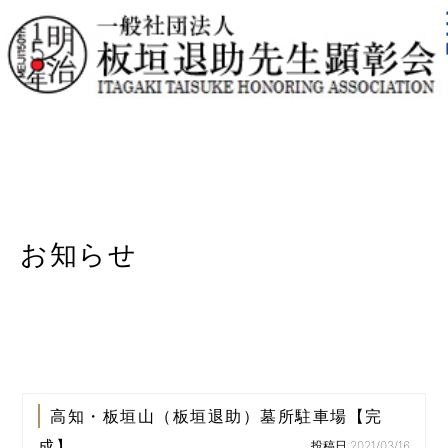
お知らせ
高知・板垣山（板垣退助）墓所駐車場【完
成】...
投稿日:2021/03/16